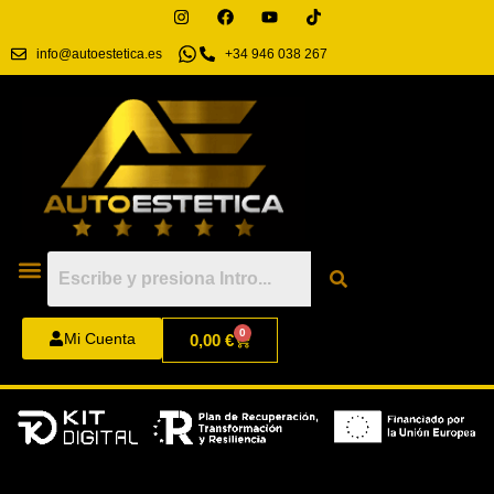
info@autoestetica.es
+34 946 038 267
0
Mi Cuenta
0,00
€