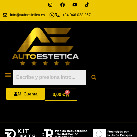
info@autoestetica.es
+34 946 038 267
0
Mi Cuenta
0,00
€